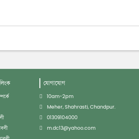
 লিংক
যোগাযোগ
পর্কে
10am-2pm
Meher, Shahrasti, Chandpur.
বলী
01309104000
াবলী
m.dc13@yahoo.com
্যাবলী