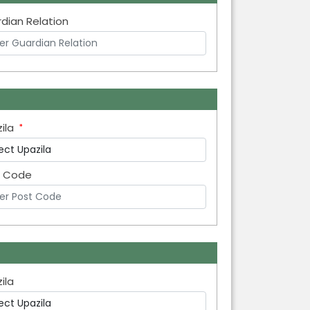
dian Relation
zila
t Code
ila