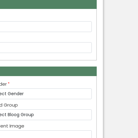
der
d Group
dent Image