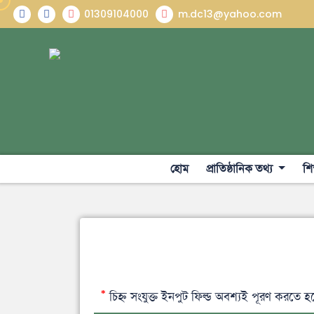
01309104000
m.dc13@yahoo.com
হোম
প্রাতিষ্ঠানিক তথ্য
শি
চিহ্ন সংযুক্ত ইনপুট ফিল্ড অবশ্যই পূরণ করতে হ