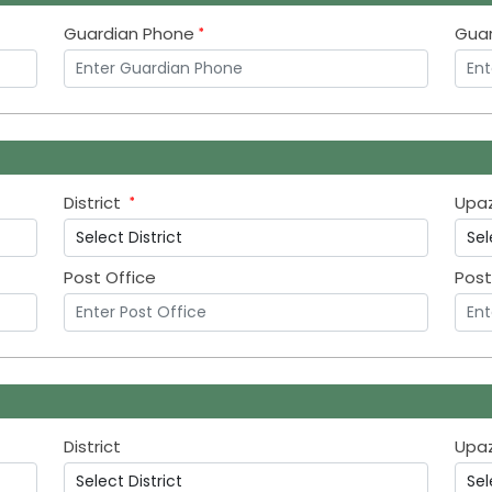
Guardian Phone
Guar
District
Upa
Post Office
Pos
District
Upaz