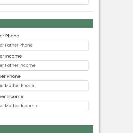
er Phone
er Income
her Phone
her Income