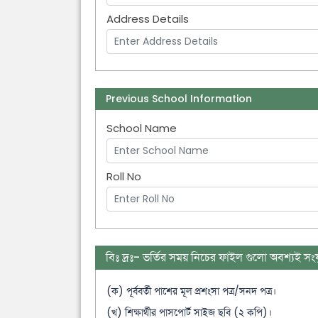
Address Details
Previous School Information
School Name
Roll No
বিঃ দ্রঃ- ভর্তির সময় নিচের ফাইল গুলো অবশ্যই সং
(ক) পূর্ববর্তী পাশের মূল প্রশংসা পত্র/সনদ পত্র।
(খ) শিক্ষার্থীর পাসপোর্ট সাইজ ছবি (২ কপি)।