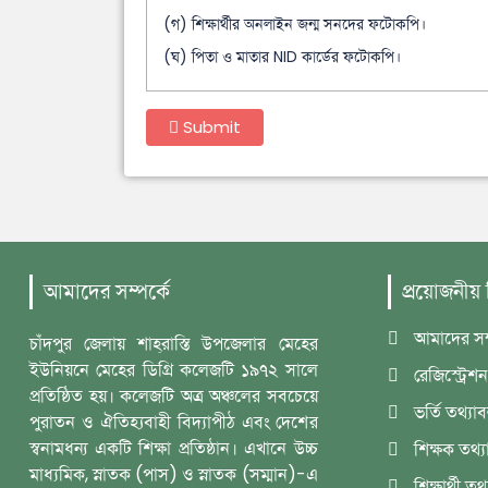
(গ) শিক্ষার্থীর অনলাইন জন্ম সনদের ফটোকপি।
(ঘ) পিতা ও মাতার NID কার্ডের ফটোকপি।
Submit
আমাদের সম্পর্কে
প্রয়োজনীয়
আমাদের সম্
চাঁদপুর জেলায় শাহ্‌রাস্তি উপজেলার মেহের
ইউনিয়নে মেহের ডিগ্রি কলেজটি ১৯৭২ সালে
রেজিস্ট্রেশন
প্রতিষ্ঠিত হয়। কলেজটি অত্র অঞ্চলের সবচেয়ে
ভর্তি তথ্যা
পুরাতন ও ঐতিহ্যবাহী বিদ্যাপীঠ এবং দেশের
স্বনামধন্য একটি শিক্ষা প্রতিষ্ঠান। এখানে উচ্চ
শিক্ষক তথ্য
মাধ্যমিক, স্নাতক (পাস) ও স্নাতক (সম্মান)-এ
শিক্ষার্থী তথ