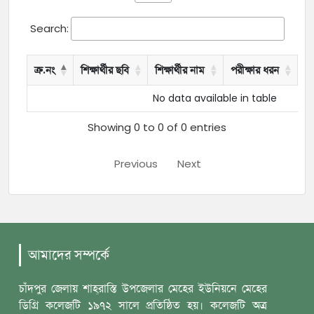
Search:
ক্র.নং
শিক্ষার্থীর ছবি
শিক্ষার্থীর নাম
পরীক্ষার ধরন
বৃ
No data available in table
Showing 0 to 0 of 0 entries
Previous
Next
আমাদের সম্পর্কে
চাঁদপুর জেলায় শাহ্‌রাস্তি উপজেলার মেহের ইউনিয়নে মেহের
ডিগ্রি কলেজটি ১৯৭২ সালে প্রতিষ্ঠিত হয়। কলেজটি অত্র