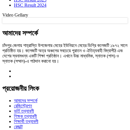
HSC Result 2024
Video Gellary
আমাদের সম্পর্কে
চাঁদপুর জেলায় শাহ্‌রাস্তি উপজেলার মেহের ইউনিয়নে মেহের ডিগ্রি কলেজটি ১৯৭২ সালে
প্রতিষ্ঠিত হয়। কলেজটি অত্র অঞ্চলের সবচেয়ে পুরাতন ও ঐতিহ্যবাহী বিদ্যাপীঠ এবং
দেশের স্বনামধন্য একটি শিক্ষা প্রতিষ্ঠান। এখানে উচ্চ মাধ্যমিক, স্নাতক (পাস) ও
স্নাতক (সম্মান)-এ পাঠদান করানো হয়।
প্রয়োজনীয় লিংক
আমাদের সম্পর্কে
রেজিস্ট্রেশন
ভর্তি তথ্যাবলী
শিক্ষক তথ্যাবলী
শিক্ষার্থী তথ্যাবলী
রেজাল্ট