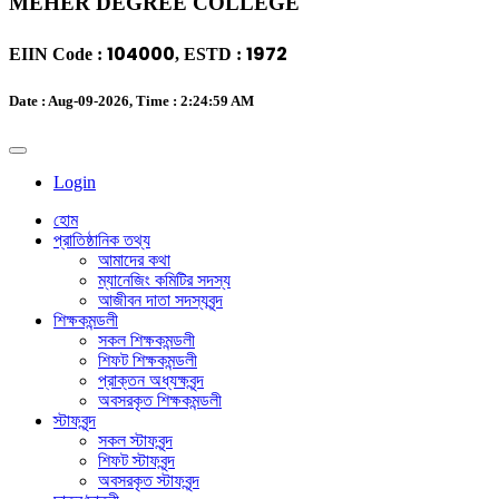
MEHER DEGREE COLLEGE
104000
1972
EIIN Code :
, ESTD :
Date : Aug-09-2026, Time :
2:24:59 AM
Login
হোম
প্রাতিষ্ঠানিক তথ্য
আমাদের কথা
ম্যানেজিং কমিটির সদস্য
আজীবন দাতা সদস্যবৃন্দ
শিক্ষকমন্ডলী
সকল শিক্ষকমন্ডলী
শিফট শিক্ষকমন্ডলী
প্রাক্তন অধ্যক্ষবৃন্দ
অবসরকৃত শিক্ষকমন্ডলী
স্টাফবৃন্দ
সকল স্টাফবৃন্দ
শিফট স্টাফবৃন্দ
অবসরকৃত স্টাফবৃন্দ